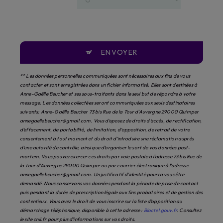
ENVOYER
** Les données personnelles communiquées sont nécessaires aux fins de vous
contacter et sont enregistrées dans un fichier informatisé. Elles sont destinées à
Anne-Gaëlle Beucher et ses sous-traitants dans le seul but de répondre à votre
message. Les données collectées seront communiquées aux seuls destinataires
suivants: Anne-Gaëlle Beucher 73 bis Rue de la Tour d'Auvergne 29000 Quimper
annegaellebeucher@gmail.com. Vous disposez de droits d’accès, de rectification,
d’effacement, de portabilité, de limitation, d’opposition, de retrait de votre
consentement à tout moment et du droit d’introduire une réclamation auprès
d’une autorité de contrôle, ainsi que d’organiser le sort de vos données post-
mortem. Vous pouvez exercer ces droits par voie postale à l'adresse 73 bis Rue de
la Tour d'Auvergne 29000 Quimper ou par courrier électronique à l'adresse
annegaellebeucher@gmail.com. Un justificatif d'identité pourra vous être
demandé. Nous conservons vos données pendant la période de prise de contact
puis pendant la durée de prescription légale aux fins probatoires et de gestion des
contentieux. Vous avez le droit de vous inscrire sur la liste d'opposition au
démarchage téléphonique, disponible à cette adresse :
Bloctel.gouv.fr
. Consultez
le site cnil.fr pour plus d’informations sur vos droits.