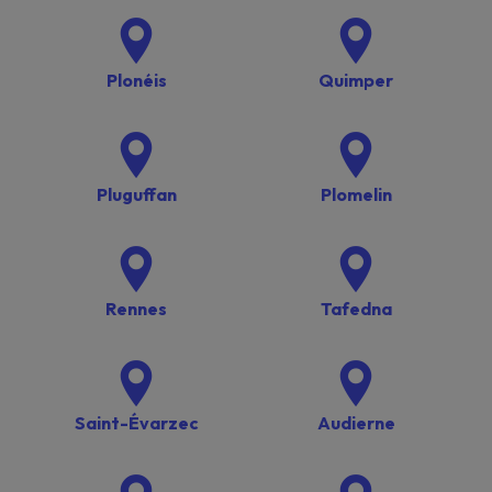
Plonéis
Quimper
Pluguffan
Plomelin
Rennes
Tafedna
Saint-Évarzec
Audierne