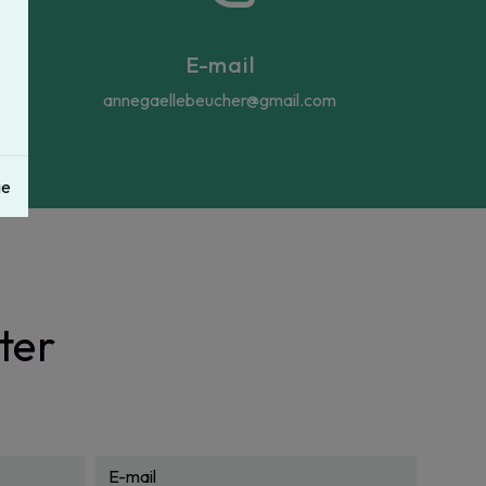
E-mail
annegaellebeucher@gmail.com
ge
ter