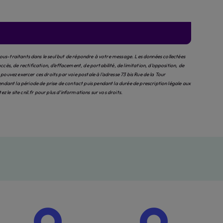
sous-traitants dans le seul but de répondre à votre message. Les données collectées
, de rectification, d’effacement, de portabilité, de limitation, d’opposition, de
uvez exercer ces droits par voie postale à l'adresse 73 bis Rue de la Tour
ant la période de prise de contact puis pendant la durée de prescription légale aux
tez le site cnil.fr pour plus d’informations sur vos droits.