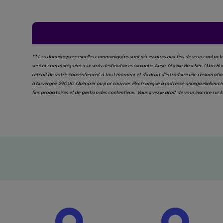
** Les données personnelles communiquées sont nécessaires aux fins de vous contacter 
seront communiquées aux seuls destinataires suivants: Anne-Gaëlle Beucher 73 bis Ru
retrait de votre consentement à tout moment et du droit d’introduire une réclamation 
d'Auvergne 29000 Quimper ou par courrier électronique à l'adresse annegaellebeucher
fins probatoires et de gestion des contentieux. Vous avez le droit de vous inscrire sur