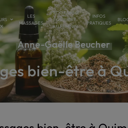
PROGRAMME
LES
INFOS
URS
ÉQUILIBRE
BLO
MASSAGES
PRATIQUES
OX
AU FÉMININ
Anne-Gaëlle Beucher
ges bien-être à Q
ssages bien-être à Quim