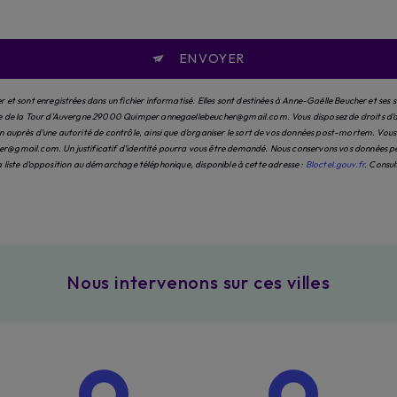
ENVOYER
et sont enregistrées dans un fichier informatisé. Elles sont destinées à Anne-Gaëlle Beucher et ses 
e de la Tour d'Auvergne 29000 Quimper annegaellebeucher@gmail.com. Vous disposez de droits d’accès
auprès d’une autorité de contrôle, ainsi que d’organiser le sort de vos données post-mortem. Vous po
@gmail.com. Un justificatif d'identité pourra vous être demandé. Nous conservons vos données pend
 la liste d'opposition au démarchage téléphonique, disponible à cette adresse :
Bloctel.gouv.fr
. Consul
Nous intervenons sur ces villes