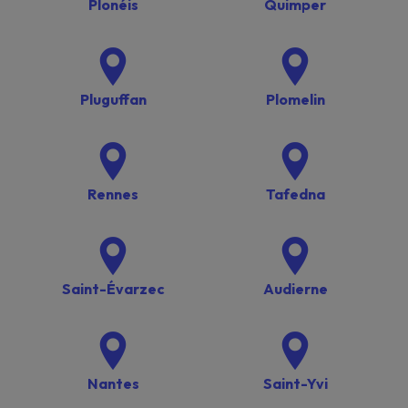
Plonéis
Quimper
Pluguffan
Plomelin
Rennes
Tafedna
Saint-Évarzec
Audierne
Nantes
Saint-Yvi