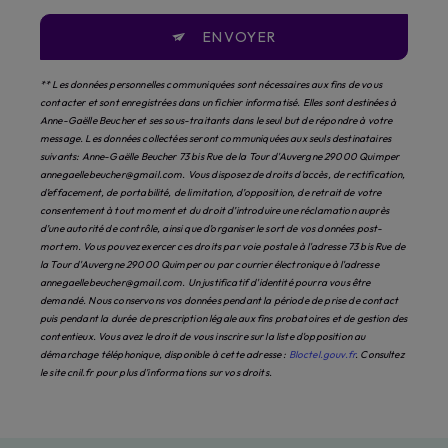
ENVOYER
** Les données personnelles communiquées sont nécessaires aux fins de vous
contacter et sont enregistrées dans un fichier informatisé. Elles sont destinées à
Anne-Gaëlle Beucher et ses sous-traitants dans le seul but de répondre à votre
message. Les données collectées seront communiquées aux seuls destinataires
suivants: Anne-Gaëlle Beucher 73 bis Rue de la Tour d'Auvergne 29000 Quimper
annegaellebeucher@gmail.com. Vous disposez de droits d’accès, de rectification,
d’effacement, de portabilité, de limitation, d’opposition, de retrait de votre
consentement à tout moment et du droit d’introduire une réclamation auprès
d’une autorité de contrôle, ainsi que d’organiser le sort de vos données post-
mortem. Vous pouvez exercer ces droits par voie postale à l'adresse 73 bis Rue de
la Tour d'Auvergne 29000 Quimper ou par courrier électronique à l'adresse
annegaellebeucher@gmail.com. Un justificatif d'identité pourra vous être
demandé. Nous conservons vos données pendant la période de prise de contact
puis pendant la durée de prescription légale aux fins probatoires et de gestion des
contentieux. Vous avez le droit de vous inscrire sur la liste d'opposition au
démarchage téléphonique, disponible à cette adresse :
Bloctel.gouv.fr
. Consultez
le site cnil.fr pour plus d’informations sur vos droits.