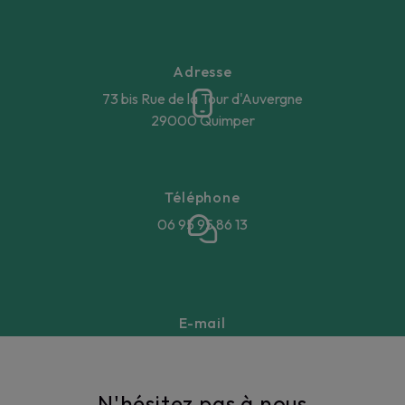
Adresse
73 bis Rue de la Tour d'Auvergne
29000 Quimper
Téléphone
06 95 95 86 13
E-mail
annegaellebeucher@gmail.com
N'hésitez pas à nous