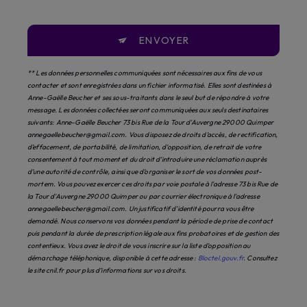
ENVOYER
** Les données personnelles communiquées sont nécessaires aux fins de vous
contacter et sont enregistrées dans un fichier informatisé. Elles sont destinées à
Anne-Gaëlle Beucher et ses sous-traitants dans le seul but de répondre à votre
message. Les données collectées seront communiquées aux seuls destinataires
suivants: Anne-Gaëlle Beucher 73 bis Rue de la Tour d'Auvergne 29000 Quimper
annegaellebeucher@gmail.com. Vous disposez de droits d’accès, de rectification,
d’effacement, de portabilité, de limitation, d’opposition, de retrait de votre
consentement à tout moment et du droit d’introduire une réclamation auprès
d’une autorité de contrôle, ainsi que d’organiser le sort de vos données post-
mortem. Vous pouvez exercer ces droits par voie postale à l'adresse 73 bis Rue de
la Tour d'Auvergne 29000 Quimper ou par courrier électronique à l'adresse
annegaellebeucher@gmail.com. Un justificatif d'identité pourra vous être
demandé. Nous conservons vos données pendant la période de prise de contact
puis pendant la durée de prescription légale aux fins probatoires et de gestion des
contentieux. Vous avez le droit de vous inscrire sur la liste d'opposition au
démarchage téléphonique, disponible à cette adresse :
Bloctel.gouv.fr
. Consultez
le site cnil.fr pour plus d’informations sur vos droits.