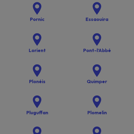
Pornic
Essaouira
Lorient
Pont-l’Abbé
Plonéis
Quimper
Pluguffan
Plomelin