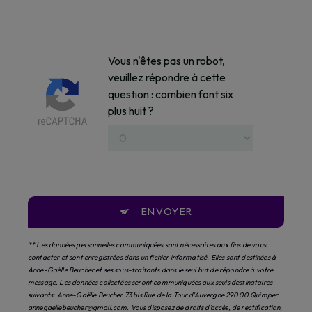
Vous n'êtes pas un robot,
veuillez répondre à cette
question : combien font six
plus huit ?
ENVOYER
** Les données personnelles communiquées sont nécessaires aux fins de vous
contacter et sont enregistrées dans un fichier informatisé. Elles sont destinées à
Anne-Gaëlle Beucher et ses sous-traitants dans le seul but de répondre à votre
message. Les données collectées seront communiquées aux seuls destinataires
suivants: Anne-Gaëlle Beucher 73 bis Rue de la Tour d'Auvergne 29000 Quimper
annegaellebeucher@gmail.com. Vous disposez de droits d’accès, de rectification,