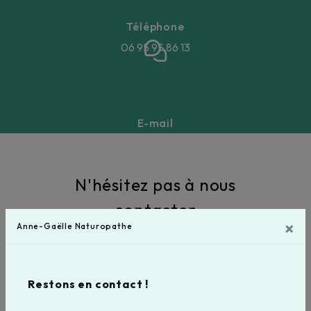
Téléphone
06 95 95 86 13
E-mail
annegaellebeucher@gmail.com
N'hésitez pas à nous
contacter
×
Anne-Gaëlle Naturopathe
Restons en contact !