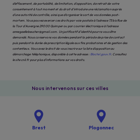
d’effacement, de portabilité, de limitation, d’opposition, de retrait de votre
consentement à tout moment et du droit d’introduire une réclamation auprès
d’une autorité de contrôle, ainsi que d’organiser le sort de vos données post-
mortem. Vous pouvez exercer ces droits par voie postale à l'adresse 73 bis Rue de
la Tour d'Auvergne 29000 Quimper ou par courrier électronique à l'adresse
annegaellebeucher@gmail.com. Un justificatif d'identité pourra vous être
demandé. Nous conservons vos données pendant la période de prise de contact
puis pendant la durée de prescription légale aux fins probatoires et de gestion des
contentieux. Vous avez le droit de vous inscrire sur la liste d'opposition au
démarchage téléphonique, disponible à cette adresse :
Bloctel.gouv.fr
. Consultez
le site cnil.fr pour plus d’informations sur vos droits.
Nous intervenons sur ces villes
Brest
Plogonnec