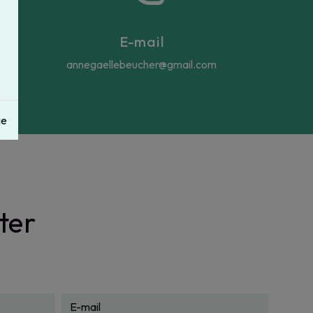
E-mail
annegaellebeucher@gmail.com
ge
ter