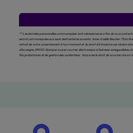
** Les données personnelles communiquées sont nécessaires aux fins de vous contacter 
seront communiquées aux seuls destinataires suivants: Anne-Gaëlle Beucher 73 bis Ru
retrait de votre consentement à tout moment et du droit d’introduire une réclamation 
d'Auvergne 29000 Quimper ou par courrier électronique à l'adresse annegaellebeucher
fins probatoires et de gestion des contentieux. Vous avez le droit de vous inscrire sur