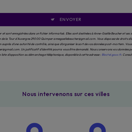
ENVOYER
et sont enregistrées dans un fichier informatisé. Elles sont destinées à Anne-Gaëlle Beucher et ses 
e de la Tour d'Auvergne 29000 Quimper annegaellebeucher@gmail.com. Vous disposez de droits d’accès
auprès d’une autorité de contrôle, ainsi que d’organiser le sort de vos données post-mortem. Vous po
@gmail.com. Un justificatif d'identité pourra vous être demandé. Nous conservons vos données pend
 la liste d'opposition au démarchage téléphonique, disponible à cette adresse :
Bloctel.gouv.fr
. Consul
Nous intervenons sur ces villes