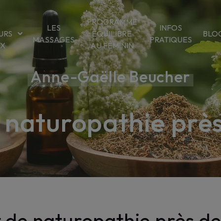
PROGRAMME
LES
INFOS
URS
ÉQUILIBRE
BLO
MASSAGES
PRATIQUES
OX
AU FÉMININ
Anne-Gaëlle Beucher
 naturopathie prè
 de naturopathie près d