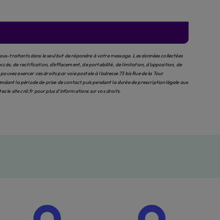
sous-traitants dans le seul but de répondre à votre message. Les données collectées
, de rectification, d’effacement, de portabilité, de limitation, d’opposition, de
uvez exercer ces droits par voie postale à l'adresse 73 bis Rue de la Tour
ant la période de prise de contact puis pendant la durée de prescription légale aux
tez le site cnil.fr pour plus d’informations sur vos droits.