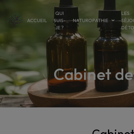
Panneau de gestion des cookies
QUI
LES
ACCUEIL
SUIS-
NATUROPATHIE
SÉJO
JE ?
DÉT
Cabinet de
Cabinet