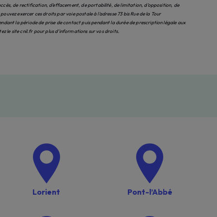
, de rectification, d’effacement, de portabilité, de limitation, d’opposition, de
uvez exercer ces droits par voie postale à l'adresse 73 bis Rue de la Tour
ant la période de prise de contact puis pendant la durée de prescription légale aux
tez le site cnil.fr pour plus d’informations sur vos droits.
Lorient
Pont-l’Abbé