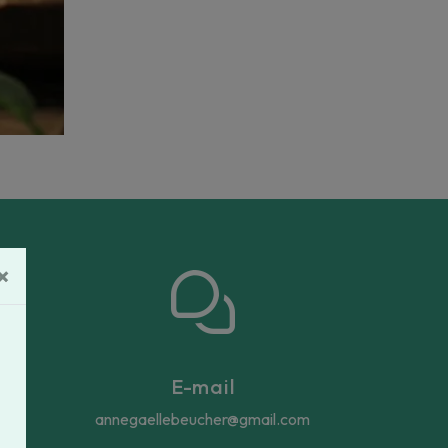
×
E-mail
annegaellebeucher@gmail.com