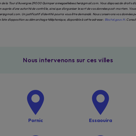
e de la Tour d'Auvergne 29000 Quimper annegaellebeucher@gmail.com. Vous disposez de droits d’accès
auprès d’une autorité de contrôle, ainsi que d’organiser le sort de vos données post-mortem. Vous po
@gmail.com. Un justificatif d'identité pourra vous être demandé. Nous conservons vos données pend
 la liste d'opposition au démarchage téléphonique, disponible à cette adresse :
Bloctel.gouv.fr
. Consul
Nous intervenons sur ces villes
Pornic
Essaouira