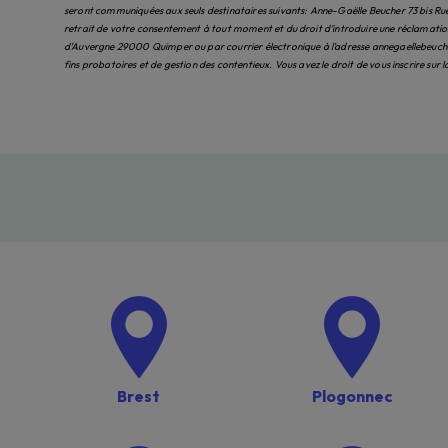
seront communiquées aux seuls destinataires suivants: Anne-Gaëlle Beucher 73 bis Ru
retrait de votre consentement à tout moment et du droit d’introduire une réclamation 
d'Auvergne 29000 Quimper ou par courrier électronique à l'adresse annegaellebeucher
fins probatoires et de gestion des contentieux. Vous avez le droit de vous inscrire sur
Brest
Plogonnec