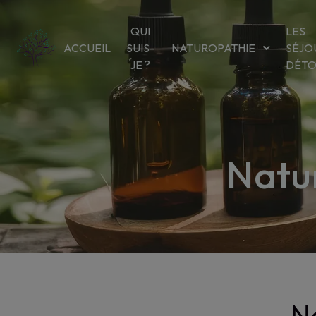
Panneau de gestion des cookies
QUI
LES
ACCUEIL
SUIS-
NATUROPATHIE
SÉJO
JE ?
DÉT
Natu
N