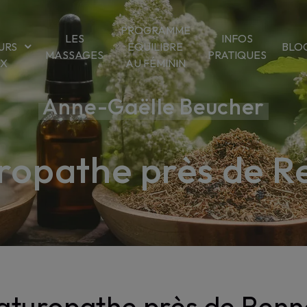
PROGRAMME
LES
INFOS
URS
ÉQUILIBRE
BLO
MASSAGES
PRATIQUES
OX
AU FÉMININ
Anne-Gaëlle Beucher
ropathe près de R
aturopathe près de Renn