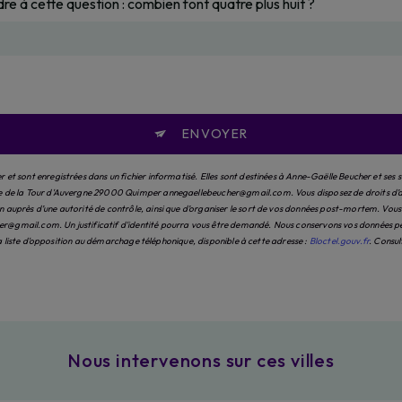
dre à cette question : combien font quatre plus huit ?
ENVOYER
et sont enregistrées dans un fichier informatisé. Elles sont destinées à Anne-Gaëlle Beucher et ses 
e de la Tour d'Auvergne 29000 Quimper annegaellebeucher@gmail.com. Vous disposez de droits d’accès
auprès d’une autorité de contrôle, ainsi que d’organiser le sort de vos données post-mortem. Vous po
@gmail.com. Un justificatif d'identité pourra vous être demandé. Nous conservons vos données pend
 la liste d'opposition au démarchage téléphonique, disponible à cette adresse :
Bloctel.gouv.fr
. Consul
Nous intervenons sur ces villes