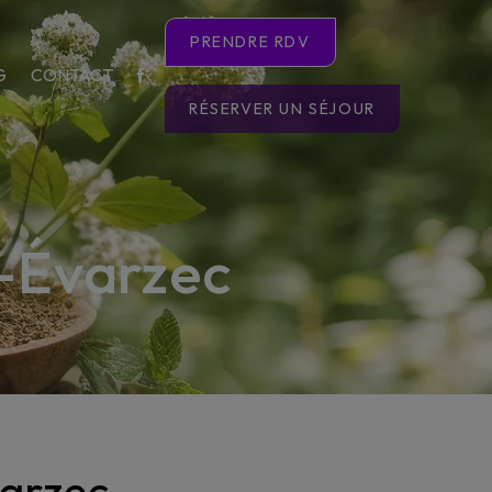
PRENDRE RDV
G
CONTACT
RÉSERVER UN SÉJOUR
t-Évarzec
varzec