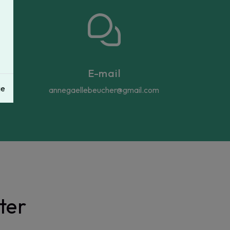
E-mail
ge
annegaellebeucher@gmail.com
ter