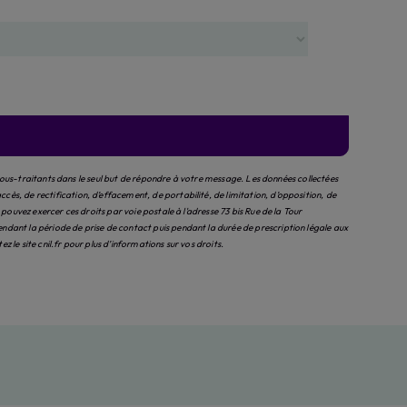
sous-traitants dans le seul but de répondre à votre message. Les données collectées
, de rectification, d’effacement, de portabilité, de limitation, d’opposition, de
uvez exercer ces droits par voie postale à l'adresse 73 bis Rue de la Tour
ant la période de prise de contact puis pendant la durée de prescription légale aux
tez le site cnil.fr pour plus d’informations sur vos droits.