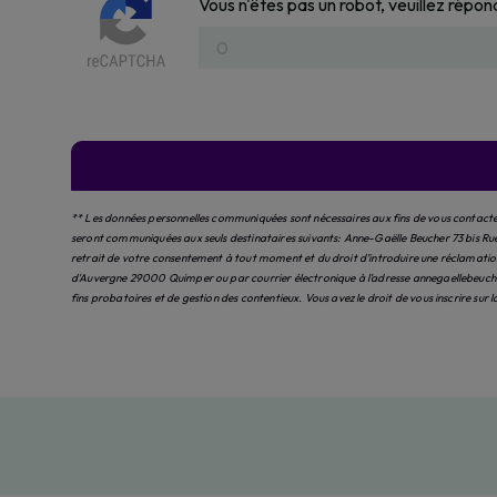
Vous n'êtes pas un robot, veuillez répon
** Les données personnelles communiquées sont nécessaires aux fins de vous contacter 
seront communiquées aux seuls destinataires suivants: Anne-Gaëlle Beucher 73 bis Ru
retrait de votre consentement à tout moment et du droit d’introduire une réclamation 
d'Auvergne 29000 Quimper ou par courrier électronique à l'adresse annegaellebeucher
fins probatoires et de gestion des contentieux. Vous avez le droit de vous inscrire sur