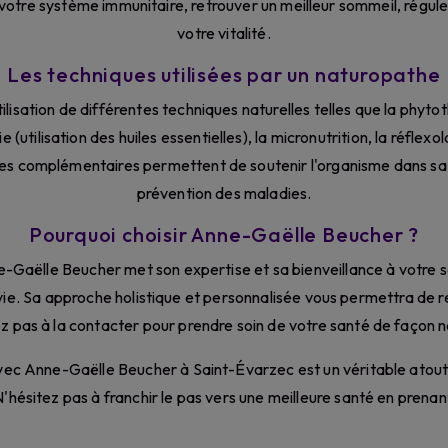
 votre système immunitaire, retrouver un meilleur sommeil, régul
votre vitalité.
Les techniques utilisées par un naturopathe
ilisation de différentes techniques naturelles telles que la phytot
(utilisation des huiles essentielles), la micronutrition, la réflexol
es complémentaires permettent de soutenir l'organisme dans sa
prévention des maladies.
Pourquoi choisir Anne-Gaëlle Beucher ?
ne-Gaëlle Beucher met son expertise et sa bienveillance à votre
 vie. Sa approche holistique et personnalisée vous permettra de re
z pas à la contacter pour prendre soin de votre santé de façon na
ec Anne-Gaëlle Beucher à Saint-Évarzec est un véritable atout
N'hésitez pas à franchir le pas vers une meilleure santé en prena