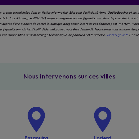
et sont enregistrées dans un fichier informatisé. Elles sont destinées à Anne-Gaëlle Beucher et ses 
e de la Tour d'Auvergne 29000 Quimper annegaellebeucher@gmail.com. Vous disposez de droits d’accès
auprès d’une autorité de contrôle, ainsi que d’organiser le sort de vos données post-mortem. Vous po
@gmail.com. Un justificatif d'identité pourra vous être demandé. Nous conservons vos données pend
 la liste d'opposition au démarchage téléphonique, disponible à cette adresse :
Bloctel.gouv.fr
. Consul
Nous intervenons sur ces villes
Essaouira
Lorient