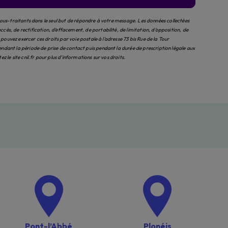
sous-traitants dans le seul but de répondre à votre message. Les données collectées
, de rectification, d’effacement, de portabilité, de limitation, d’opposition, de
uvez exercer ces droits par voie postale à l'adresse 73 bis Rue de la Tour
ant la période de prise de contact puis pendant la durée de prescription légale aux
tez le site cnil.fr pour plus d’informations sur vos droits.
Pont-l’Abbé
Plonéis