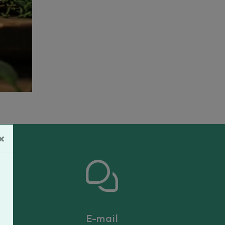
×
E-mail