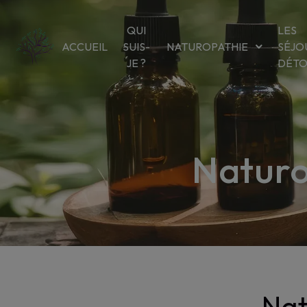
Panneau de gestion des cookies
QUI
LES
ACCUEIL
SUIS-
NATUROPATHIE
SÉJO
JE ?
DÉT
Naturo
Nat