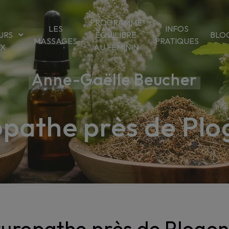
PROGRAMME
LES
INFOS
URS
ÉQUILIBRE
BLO
MASSAGES
PRATIQUES
OX
AU FÉMININ
Anne-Gaëlle Beucher
pathe près de Pl
uropathe près de Plogo