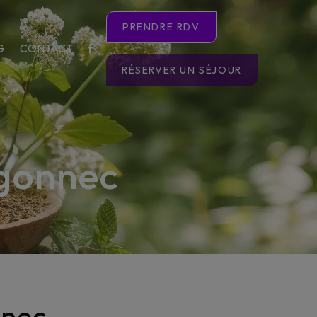
PRENDRE RDV
G
CONTACT
RÉSERVER UN SÉJOUR
ogonnec
nnec