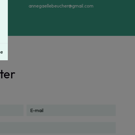
annegaellebeucher@gmail.com
ge
ter