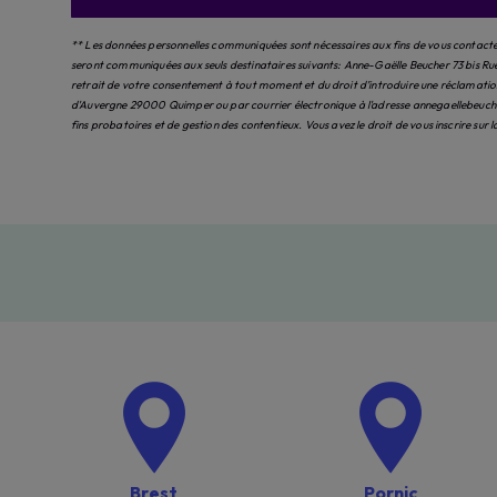
** Les données personnelles communiquées sont nécessaires aux fins de vous contacter 
seront communiquées aux seuls destinataires suivants: Anne-Gaëlle Beucher 73 bis Ru
retrait de votre consentement à tout moment et du droit d’introduire une réclamation 
d'Auvergne 29000 Quimper ou par courrier électronique à l'adresse annegaellebeucher
fins probatoires et de gestion des contentieux. Vous avez le droit de vous inscrire sur
Brest
Pornic