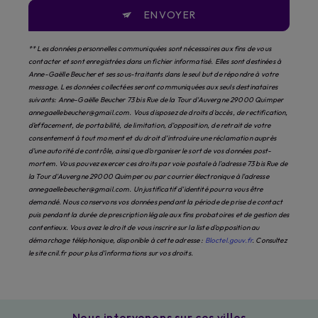
ENVOYER
** Les données personnelles communiquées sont nécessaires aux fins de vous
contacter et sont enregistrées dans un fichier informatisé. Elles sont destinées à
Anne-Gaëlle Beucher et ses sous-traitants dans le seul but de répondre à votre
message. Les données collectées seront communiquées aux seuls destinataires
suivants: Anne-Gaëlle Beucher 73 bis Rue de la Tour d'Auvergne 29000 Quimper
annegaellebeucher@gmail.com. Vous disposez de droits d’accès, de rectification,
d’effacement, de portabilité, de limitation, d’opposition, de retrait de votre
consentement à tout moment et du droit d’introduire une réclamation auprès
d’une autorité de contrôle, ainsi que d’organiser le sort de vos données post-
mortem. Vous pouvez exercer ces droits par voie postale à l'adresse 73 bis Rue de
la Tour d'Auvergne 29000 Quimper ou par courrier électronique à l'adresse
annegaellebeucher@gmail.com. Un justificatif d'identité pourra vous être
demandé. Nous conservons vos données pendant la période de prise de contact
puis pendant la durée de prescription légale aux fins probatoires et de gestion des
contentieux. Vous avez le droit de vous inscrire sur la liste d'opposition au
démarchage téléphonique, disponible à cette adresse :
Bloctel.gouv.fr
. Consultez
le site cnil.fr pour plus d’informations sur vos droits.
Nous intervenons sur ces villes