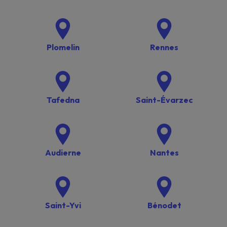
Plomelin
Rennes
Tafedna
Saint-Évarzec
Audierne
Nantes
Saint-Yvi
Bénodet