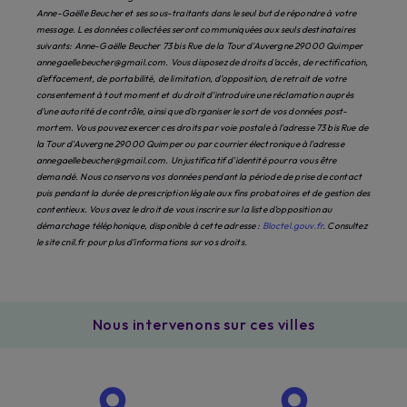
Anne-Gaëlle Beucher et ses sous-traitants dans le seul but de répondre à votre
message. Les données collectées seront communiquées aux seuls destinataires
suivants: Anne-Gaëlle Beucher 73 bis Rue de la Tour d'Auvergne 29000 Quimper
annegaellebeucher@gmail.com. Vous disposez de droits d’accès, de rectification,
d’effacement, de portabilité, de limitation, d’opposition, de retrait de votre
consentement à tout moment et du droit d’introduire une réclamation auprès
d’une autorité de contrôle, ainsi que d’organiser le sort de vos données post-
mortem. Vous pouvez exercer ces droits par voie postale à l'adresse 73 bis Rue de
la Tour d'Auvergne 29000 Quimper ou par courrier électronique à l'adresse
annegaellebeucher@gmail.com. Un justificatif d'identité pourra vous être
demandé. Nous conservons vos données pendant la période de prise de contact
puis pendant la durée de prescription légale aux fins probatoires et de gestion des
contentieux. Vous avez le droit de vous inscrire sur la liste d'opposition au
démarchage téléphonique, disponible à cette adresse :
Bloctel.gouv.fr
. Consultez
le site cnil.fr pour plus d’informations sur vos droits.
Nous intervenons sur ces villes