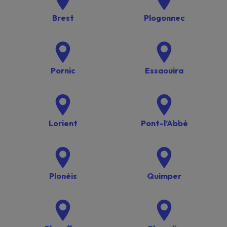
Brest
Plogonnec
Pornic
Essaouira
Lorient
Pont-l’Abbé
Plonéis
Quimper