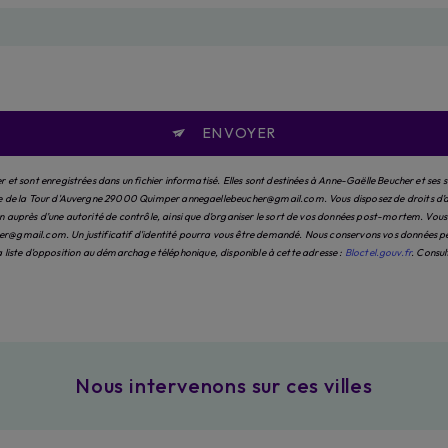
ENVOYER
et sont enregistrées dans un fichier informatisé. Elles sont destinées à Anne-Gaëlle Beucher et ses 
e de la Tour d'Auvergne 29000 Quimper annegaellebeucher@gmail.com. Vous disposez de droits d’accès
auprès d’une autorité de contrôle, ainsi que d’organiser le sort de vos données post-mortem. Vous po
@gmail.com. Un justificatif d'identité pourra vous être demandé. Nous conservons vos données pend
 la liste d'opposition au démarchage téléphonique, disponible à cette adresse :
Bloctel.gouv.fr
. Consul
Nous intervenons sur ces villes