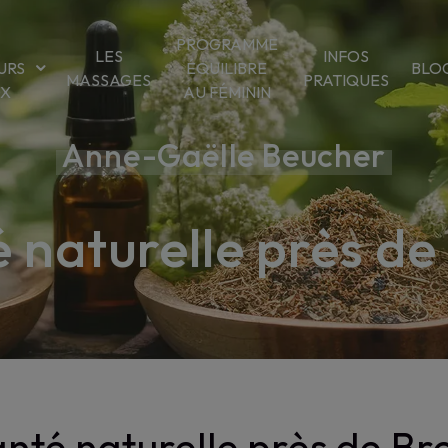
PROGRAMME
LES
INFOS
URS
ÉQUILIBRE
BLO
MASSAGES
PRATIQUES
OX
AU FÉMININ
Anne-Gaëlle Beucher
 naturelle près de
nté naturelle près de Br