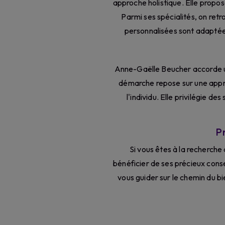
approche holistique. Elle prop
Parmi ses spécialités, on retr
personnalisées sont adaptées 
Anne-Gaëlle Beucher accorde un
démarche repose sur une appro
l'individu. Elle privilégie de
P
Si vous êtes à la recherche
bénéficier de ses précieux conse
vous guider sur le chemin du bi