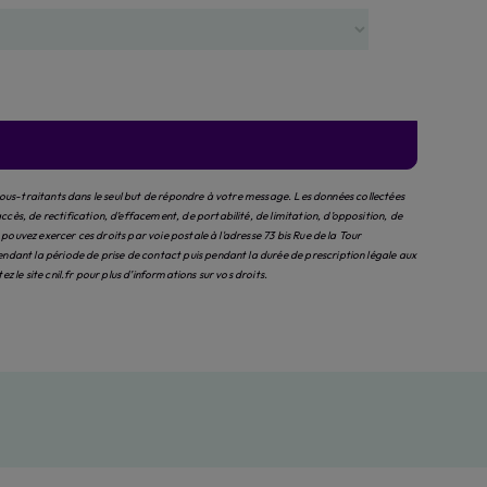
sous-traitants dans le seul but de répondre à votre message. Les données collectées
, de rectification, d’effacement, de portabilité, de limitation, d’opposition, de
uvez exercer ces droits par voie postale à l'adresse 73 bis Rue de la Tour
ant la période de prise de contact puis pendant la durée de prescription légale aux
tez le site cnil.fr pour plus d’informations sur vos droits.