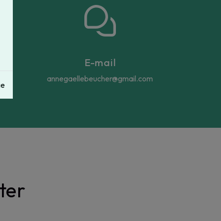
E-mail
annegaellebeucher@gmail.com
ge
ter