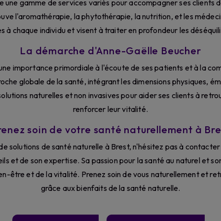
ose une gamme de services variés pour accompagner ses clients d
ouve l'aromathérapie, la phytothérapie, la nutrition, et les méde
à chaque individu et visent à traiter en profondeur les déséquili
La démarche d'Anne-Gaëlle Beucher
e importance primordiale à l'écoute de ses patients et à la com
che globale de la santé, intégrant les dimensions physiques, ém
s solutions naturelles et non invasives pour aider ses clients à retr
renforcer leur vitalité.
renez soin de votre santé naturellement à Bre
 de solutions de santé naturelle à Brest, n'hésitez pas à contac
ils et de son expertise. Sa passion pour la santé au naturel et s
en-être et de la vitalité. Prenez soin de vous naturellement et r
grâce aux bienfaits de la santé naturelle.