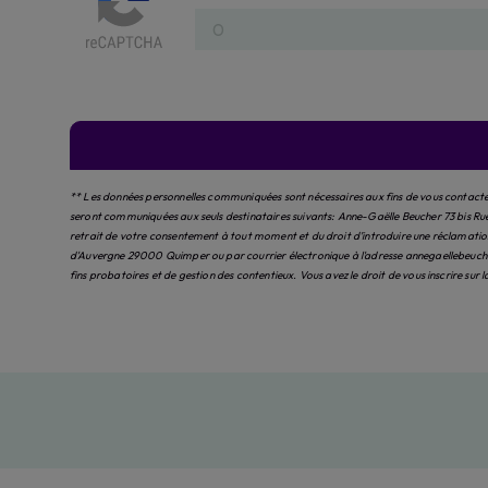
** Les données personnelles communiquées sont nécessaires aux fins de vous contacter 
seront communiquées aux seuls destinataires suivants: Anne-Gaëlle Beucher 73 bis Ru
retrait de votre consentement à tout moment et du droit d’introduire une réclamation 
d'Auvergne 29000 Quimper ou par courrier électronique à l'adresse annegaellebeucher
fins probatoires et de gestion des contentieux. Vous avez le droit de vous inscrire sur