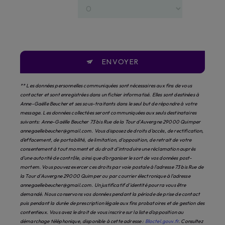
ENVOYER
** Les données personnelles communiquées sont nécessaires aux fins de vous
contacter et sont enregistrées dans un fichier informatisé. Elles sont destinées à
Anne-Gaëlle Beucher et ses sous-traitants dans le seul but de répondre à votre
message. Les données collectées seront communiquées aux seuls destinataires
suivants: Anne-Gaëlle Beucher 73 bis Rue de la Tour d'Auvergne 29000 Quimper
annegaellebeucher@gmail.com. Vous disposez de droits d’accès, de rectification,
d’effacement, de portabilité, de limitation, d’opposition, de retrait de votre
consentement à tout moment et du droit d’introduire une réclamation auprès
d’une autorité de contrôle, ainsi que d’organiser le sort de vos données post-
mortem. Vous pouvez exercer ces droits par voie postale à l'adresse 73 bis Rue de
la Tour d'Auvergne 29000 Quimper ou par courrier électronique à l'adresse
annegaellebeucher@gmail.com. Un justificatif d'identité pourra vous être
demandé. Nous conservons vos données pendant la période de prise de contact
puis pendant la durée de prescription légale aux fins probatoires et de gestion des
contentieux. Vous avez le droit de vous inscrire sur la liste d'opposition au
démarchage téléphonique, disponible à cette adresse :
Bloctel.gouv.fr
. Consultez