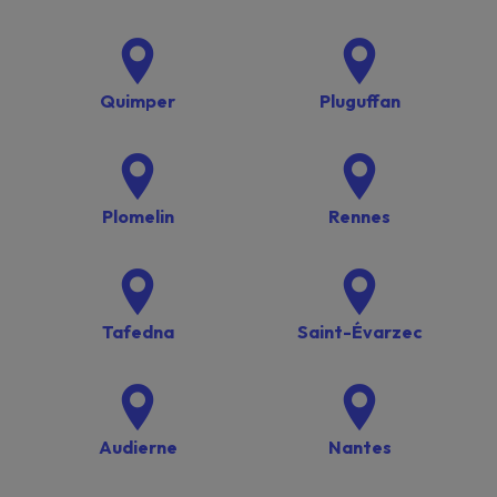
Quimper
Pluguffan
Plomelin
Rennes
Tafedna
Saint-Évarzec
Audierne
Nantes