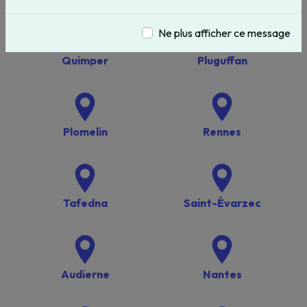
Ne plus afficher ce message
Quimper
Pluguffan
Plomelin
Rennes
Tafedna
Saint-Évarzec
Audierne
Nantes