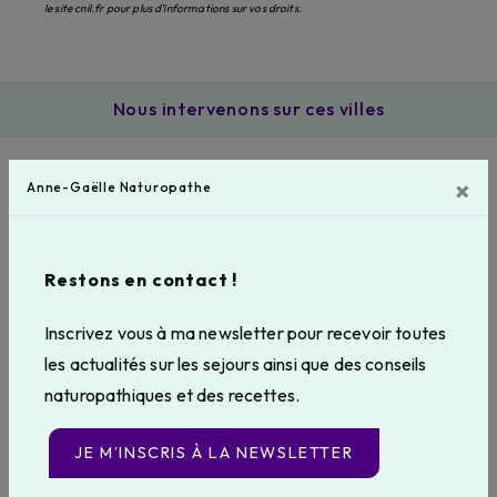
le site cnil.fr pour plus d’informations sur vos droits.
Nous intervenons sur ces villes
×
Anne-Gaëlle Naturopathe
Plogonnec
Pornic
Restons en contact !
Inscrivez vous à ma newsletter pour recevoir toutes
les actualités sur les sejours ainsi que des conseils
Essaouira
Lorient
naturopathiques et des recettes.
JE M’INSCRIS À LA NEWSLETTER
Pont-l’Abbé
Plonéis