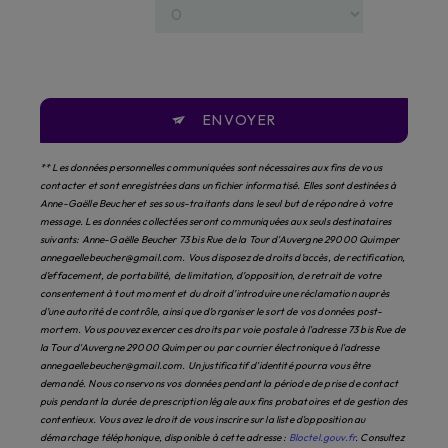
ENVOYER
** Les données personnelles communiquées sont nécessaires aux fins de vous
contacter et sont enregistrées dans un fichier informatisé. Elles sont destinées à
Anne-Gaëlle Beucher et ses sous-traitants dans le seul but de répondre à votre
message. Les données collectées seront communiquées aux seuls destinataires
suivants: Anne-Gaëlle Beucher 73 bis Rue de la Tour d'Auvergne 29000 Quimper
annegaellebeucher@gmail.com. Vous disposez de droits d’accès, de rectification,
d’effacement, de portabilité, de limitation, d’opposition, de retrait de votre
consentement à tout moment et du droit d’introduire une réclamation auprès
d’une autorité de contrôle, ainsi que d’organiser le sort de vos données post-
mortem. Vous pouvez exercer ces droits par voie postale à l'adresse 73 bis Rue de
la Tour d'Auvergne 29000 Quimper ou par courrier électronique à l'adresse
annegaellebeucher@gmail.com. Un justificatif d'identité pourra vous être
demandé. Nous conservons vos données pendant la période de prise de contact
puis pendant la durée de prescription légale aux fins probatoires et de gestion des
contentieux. Vous avez le droit de vous inscrire sur la liste d'opposition au
démarchage téléphonique, disponible à cette adresse :
Bloctel.gouv.fr
. Consultez