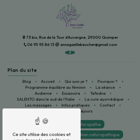
73 bis, Rue de la Tour d'Auvergne, 29000 Quimper
06 95 95 86 13
annegaellebeucher@gmail.com
Plan du site
Blog
Accueil
Qui suis-je ?
Pourquoi ?
Programme équilibre au féminin
La séance
Audierne
Essaouira
Tafedna
SALENTO dans le sud de l'Italie
La cure ayurvédique
Les massages
Infos pratiques
Contact
Réservations de séjours
Naturopathie
Naturopathe
Ce site utilise des cookies et
Cabinet de naturopathie
Bilan naturopathique