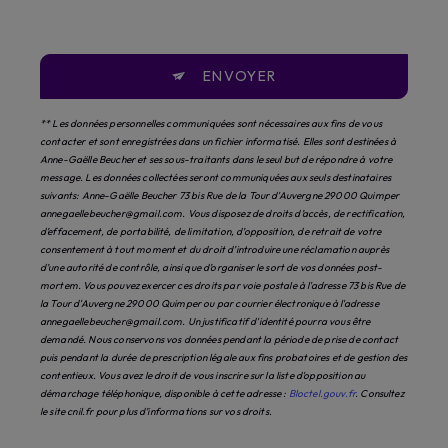
ENVOYER
** Les données personnelles communiquées sont nécessaires aux fins de vous
contacter et sont enregistrées dans un fichier informatisé. Elles sont destinées à
Anne-Gaëlle Beucher et ses sous-traitants dans le seul but de répondre à votre
message. Les données collectées seront communiquées aux seuls destinataires
suivants: Anne-Gaëlle Beucher 73 bis Rue de la Tour d'Auvergne 29000 Quimper
annegaellebeucher@gmail.com. Vous disposez de droits d’accès, de rectification,
d’effacement, de portabilité, de limitation, d’opposition, de retrait de votre
consentement à tout moment et du droit d’introduire une réclamation auprès
d’une autorité de contrôle, ainsi que d’organiser le sort de vos données post-
mortem. Vous pouvez exercer ces droits par voie postale à l'adresse 73 bis Rue de
la Tour d'Auvergne 29000 Quimper ou par courrier électronique à l'adresse
annegaellebeucher@gmail.com. Un justificatif d'identité pourra vous être
demandé. Nous conservons vos données pendant la période de prise de contact
puis pendant la durée de prescription légale aux fins probatoires et de gestion des
contentieux. Vous avez le droit de vous inscrire sur la liste d'opposition au
démarchage téléphonique, disponible à cette adresse :
Bloctel.gouv.fr
. Consultez
le site cnil.fr pour plus d’informations sur vos droits.