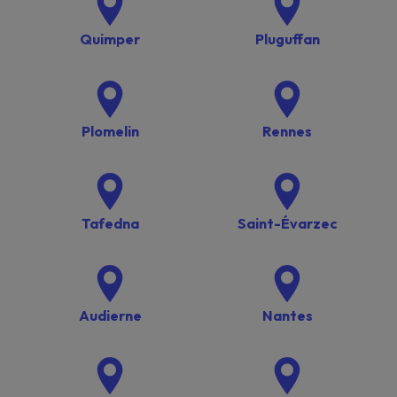
Quimper
Pluguffan
Plomelin
Rennes
Tafedna
Saint-Évarzec
Audierne
Nantes