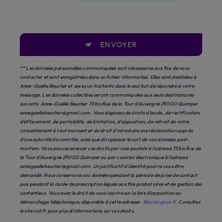
ENVOYER
** Les données personnelles communiquées sont nécessaires aux fins de vous
contacter et sont enregistrées dans un fichier informatisé. Elles sont destinées à
Anne-Gaëlle Beucher et ses sous-traitants dans le seul but de répondre à votre
message. Les données collectées seront communiquées aux seuls destinataires
suivants: Anne-Gaëlle Beucher 73 bis Rue de la Tour d'Auvergne 29000 Quimper
annegaellebeucher@gmail.com. Vous disposez de droits d’accès, de rectification,
d’effacement, de portabilité, de limitation, d’opposition, de retrait de votre
consentement à tout moment et du droit d’introduire une réclamation auprès
d’une autorité de contrôle, ainsi que d’organiser le sort de vos données post-
mortem. Vous pouvez exercer ces droits par voie postale à l'adresse 73 bis Rue de
la Tour d'Auvergne 29000 Quimper ou par courrier électronique à l'adresse
annegaellebeucher@gmail.com. Un justificatif d'identité pourra vous être
demandé. Nous conservons vos données pendant la période de prise de contact
puis pendant la durée de prescription légale aux fins probatoires et de gestion des
contentieux. Vous avez le droit de vous inscrire sur la liste d'opposition au
démarchage téléphonique, disponible à cette adresse :
Bloctel.gouv.fr
. Consultez
le site cnil.fr pour plus d’informations sur vos droits.