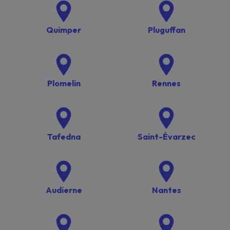
Quimper
Pluguffan
Plomelin
Rennes
Tafedna
Saint-Évarzec
Audierne
Nantes