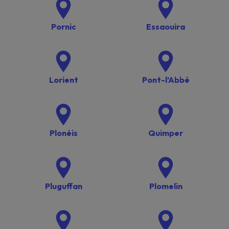
Pornic
Essaouira
Lorient
Pont-l’Abbé
Plonéis
Quimper
Pluguffan
Plomelin