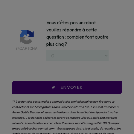
Vous n'êtes pas un robot,
veuillez répondre à cette
question : combien font quatre
plus cinq ?
ENVOYER
** Les données personnelles communiquées sont nécessaires aux fins de vous
contacter et sont enregistrées dans un fichier informatisé. Elles sont destinées à
Anne-Gaëlle Beucher et ses sous-traitants dans le seul but de répondre à votre
message. Les données collectées seront communiquées aux seuls destinataires
suivants: Anne-Gaëlle Beucher 73 bis Rue de la Tour d'Auvergne 29000 Quimper
annegaellebeucher@gmail.com. Vous disposez de droits d’accès, de rectification,
d’effacement, de portabilité, de limitation, d’opposition, de retrait de votre