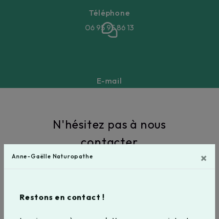
Téléphone
06 95 95 86 13
E-mail
annegaellebeucher@gmail.com
N'hésitez pas à nous
contacter
×
Anne-Gaëlle Naturopathe
Restons en contact !