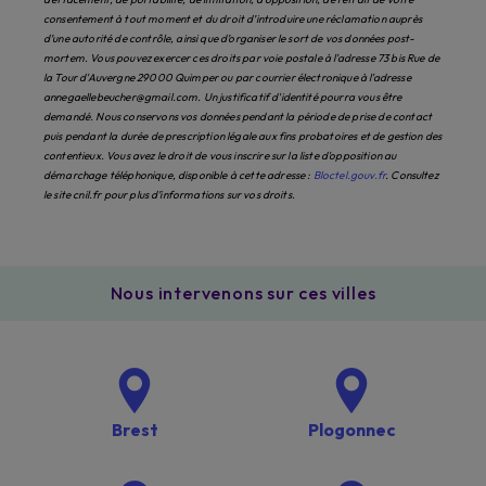
consentement à tout moment et du droit d’introduire une réclamation auprès
d’une autorité de contrôle, ainsi que d’organiser le sort de vos données post-
mortem. Vous pouvez exercer ces droits par voie postale à l'adresse 73 bis Rue de
la Tour d'Auvergne 29000 Quimper ou par courrier électronique à l'adresse
annegaellebeucher@gmail.com. Un justificatif d'identité pourra vous être
demandé. Nous conservons vos données pendant la période de prise de contact
puis pendant la durée de prescription légale aux fins probatoires et de gestion des
contentieux. Vous avez le droit de vous inscrire sur la liste d'opposition au
démarchage téléphonique, disponible à cette adresse :
Bloctel.gouv.fr
. Consultez
le site cnil.fr pour plus d’informations sur vos droits.
Nous intervenons sur ces villes
Brest
Plogonnec