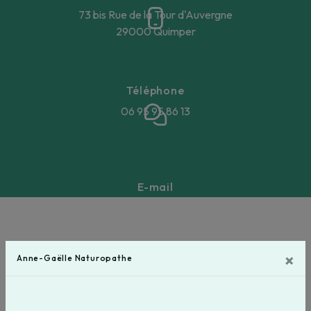
73 bis Rue de la Tour d'Auvergne
29000 Quimper
Téléphone
06 95 95 86 13
E-mail
annegaellebeucher@gmail.com
N'hésitez pas à nous
×
Anne-Gaëlle Naturopathe
contacter