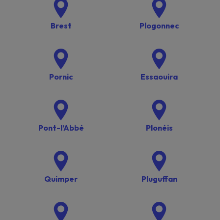
Brest
Plogonnec
Pornic
Essaouira
Pont-l’Abbé
Plonéis
Quimper
Pluguffan