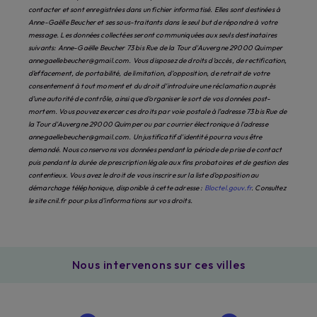
contacter et sont enregistrées dans un fichier informatisé. Elles sont destinées à
Anne-Gaëlle Beucher et ses sous-traitants dans le seul but de répondre à votre
message. Les données collectées seront communiquées aux seuls destinataires
suivants: Anne-Gaëlle Beucher 73 bis Rue de la Tour d'Auvergne 29000 Quimper
annegaellebeucher@gmail.com. Vous disposez de droits d’accès, de rectification,
d’effacement, de portabilité, de limitation, d’opposition, de retrait de votre
consentement à tout moment et du droit d’introduire une réclamation auprès
d’une autorité de contrôle, ainsi que d’organiser le sort de vos données post-
mortem. Vous pouvez exercer ces droits par voie postale à l'adresse 73 bis Rue de
la Tour d'Auvergne 29000 Quimper ou par courrier électronique à l'adresse
annegaellebeucher@gmail.com. Un justificatif d'identité pourra vous être
demandé. Nous conservons vos données pendant la période de prise de contact
puis pendant la durée de prescription légale aux fins probatoires et de gestion des
contentieux. Vous avez le droit de vous inscrire sur la liste d'opposition au
démarchage téléphonique, disponible à cette adresse :
Bloctel.gouv.fr
. Consultez
le site cnil.fr pour plus d’informations sur vos droits.
Nous intervenons sur ces villes