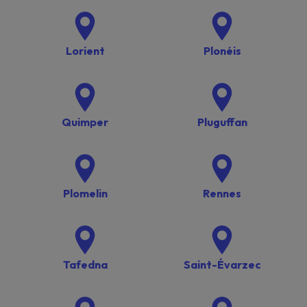
Lorient
Plonéis
Quimper
Pluguffan
Plomelin
Rennes
Tafedna
Saint-Évarzec