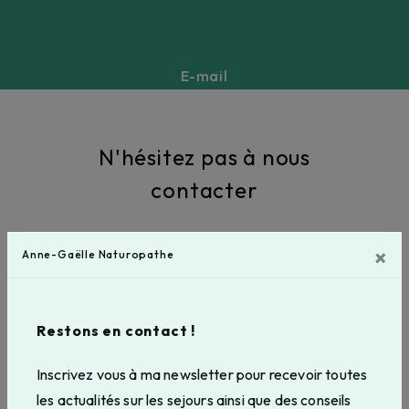
E-mail
annegaellebeucher@gmail.com
N'hésitez pas à nous
contacter
×
Anne-Gaëlle Naturopathe
Restons en contact !
Inscrivez vous à ma newsletter pour recevoir toutes
les actualités sur les sejours ainsi que des conseils