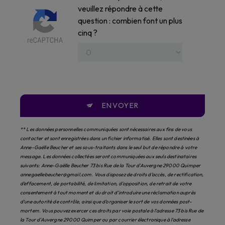
veuillez répondre à cette
question : combien font un plus
cinq ?
ENVOYER
** Les données personnelles communiquées sont nécessaires aux fins de vous
contacter et sont enregistrées dans un fichier informatisé. Elles sont destinées à
Anne-Gaëlle Beucher et ses sous-traitants dans le seul but de répondre à votre
message. Les données collectées seront communiquées aux seuls destinataires
suivants: Anne-Gaëlle Beucher 73 bis Rue de la Tour d'Auvergne 29000 Quimper
annegaellebeucher@gmail.com. Vous disposez de droits d’accès, de rectification,
d’effacement, de portabilité, de limitation, d’opposition, de retrait de votre
consentement à tout moment et du droit d’introduire une réclamation auprès
d’une autorité de contrôle, ainsi que d’organiser le sort de vos données post-
mortem. Vous pouvez exercer ces droits par voie postale à l'adresse 73 bis Rue de
la Tour d'Auvergne 29000 Quimper ou par courrier électronique à l'adresse