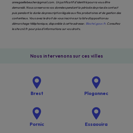
annegaellebeucher@gmail.com. Un justificatif d'identité pourra vous être
demandé. Nous conservons vos données pendant la période de prise de contact
puis pendant la durée de prescription légale aux fins probatoires et de gestion des
contentieux. Vous avez le droit de vous inscrire sur la liste d'opposition au
démarchage téléphonique, disponible à cette adresse :
Bloctel.gouv.fr
. Consultez
le site cnil.fr pour plus d’informations sur vos droits.
Nous intervenons sur ces villes
Brest
Plogonnec
Pornic
Essaouira