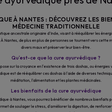
UE À NANTES : DÉCOUVREZ LES BIE
MÉDECINE TRADITIONNELLE
ique ancestrale originaire d'Inde, visant à rééquilibrer les énergie
 À Nantes, de plus en plus de personnes se tournent vers cette m
divers maux et préserver leur bien-être.
Qu'est-ce que la cure ayurvédique ?
se sur la croyance en l'existence de trois doshas, ou énergies vi
dique est de rééquilibrer ces doshas à l'aide de diverses techniq
méditation, l'alimentation et les plantes médicinales.
Les bienfaits de la cure ayurvédique
ique à Nantes, vous pourrez bénéficier de nombreux bienfaits po
met de soulager le stress, d'améliorer la digestion, de renforce