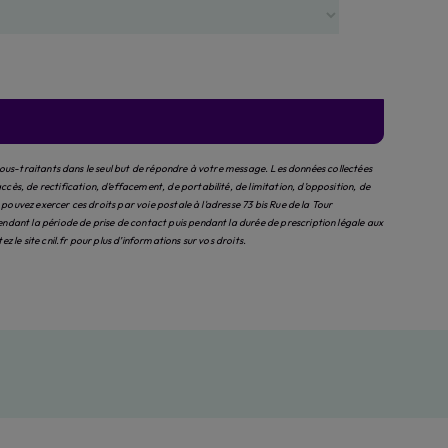
sous-traitants dans le seul but de répondre à votre message. Les données collectées
, de rectification, d’effacement, de portabilité, de limitation, d’opposition, de
uvez exercer ces droits par voie postale à l'adresse 73 bis Rue de la Tour
ant la période de prise de contact puis pendant la durée de prescription légale aux
tez le site cnil.fr pour plus d’informations sur vos droits.