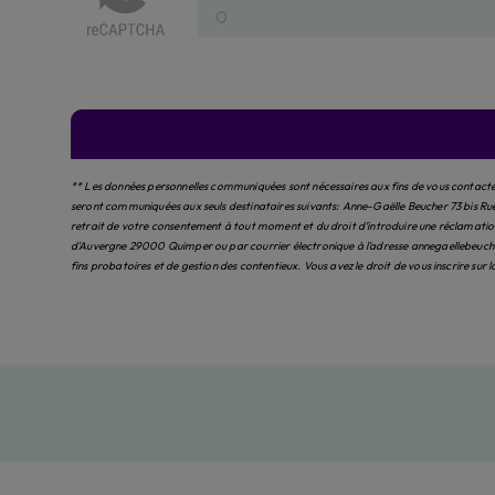
** Les données personnelles communiquées sont nécessaires aux fins de vous contacter 
seront communiquées aux seuls destinataires suivants: Anne-Gaëlle Beucher 73 bis Ru
retrait de votre consentement à tout moment et du droit d’introduire une réclamation 
d'Auvergne 29000 Quimper ou par courrier électronique à l'adresse annegaellebeucher
fins probatoires et de gestion des contentieux. Vous avez le droit de vous inscrire sur