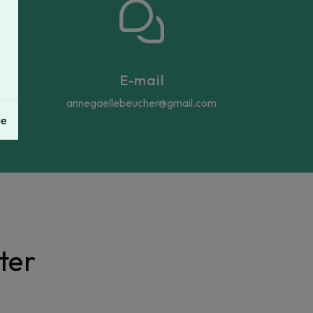
E-mail
annegaellebeucher@gmail.com
ge
ter