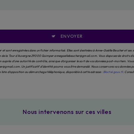
ENVOYER
et sont enregistrées dans un fichier informatisé. Elles sont destinées à Anne-Gaëlle Beucher et ses 
e de la Tour d'Auvergne 29000 Quimper annegaellebeucher@gmail.com. Vous disposez de droits d’accès
auprès d’une autorité de contrôle, ainsi que d’organiser le sort de vos données post-mortem. Vous po
@gmail.com. Un justificatif d'identité pourra vous être demandé. Nous conservons vos données pend
 la liste d'opposition au démarchage téléphonique, disponible à cette adresse :
Bloctel.gouv.fr
. Consul
Nous intervenons sur ces villes