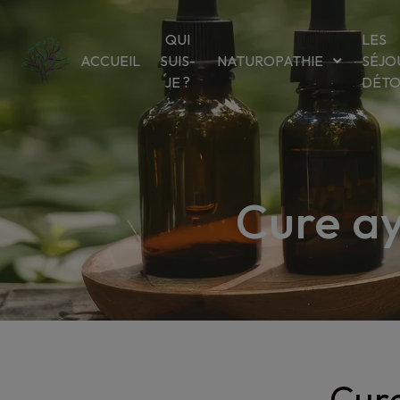
Panneau de gestion des cookies
QUI
LES
ACCUEIL
SUIS-
NATUROPATHIE
SÉJO
JE ?
DÉT
Cure a
Cure