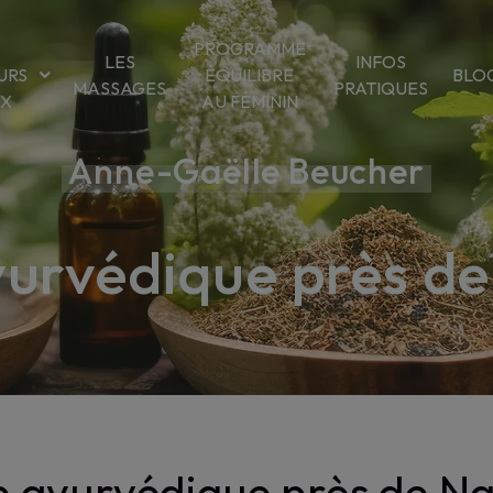
PROGRAMME
LES
INFOS
URS
ÉQUILIBRE
BLO
MASSAGES
PRATIQUES
OX
AU FÉMININ
Anne-Gaëlle Beucher
yurvédique près de
 ayurvédique près de N