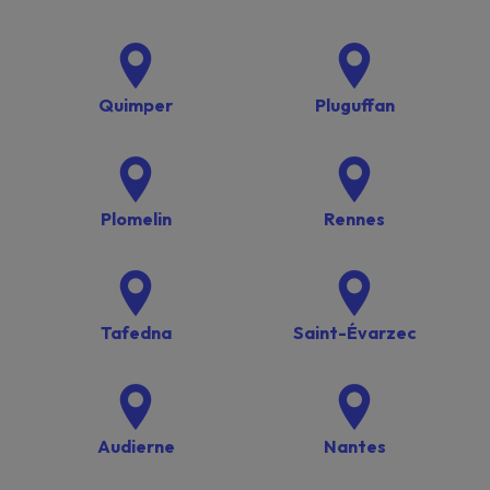
Quimper
Pluguffan
Plomelin
Rennes
Tafedna
Saint-Évarzec
Audierne
Nantes