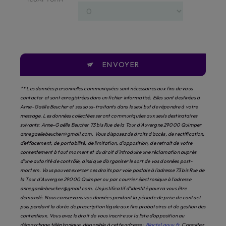
ENVOYER
** Les données personnelles communiquées sont nécessaires aux fins de vous
contacter et sont enregistrées dans un fichier informatisé. Elles sont destinées à
Anne-Gaëlle Beucher et ses sous-traitants dans le seul but de répondre à votre
message. Les données collectées seront communiquées aux seuls destinataires
suivants: Anne-Gaëlle Beucher 73 bis Rue de la Tour d'Auvergne 29000 Quimper
annegaellebeucher@gmail.com. Vous disposez de droits d’accès, de rectification,
d’effacement, de portabilité, de limitation, d’opposition, de retrait de votre
consentement à tout moment et du droit d’introduire une réclamation auprès
d’une autorité de contrôle, ainsi que d’organiser le sort de vos données post-
mortem. Vous pouvez exercer ces droits par voie postale à l'adresse 73 bis Rue de
la Tour d'Auvergne 29000 Quimper ou par courrier électronique à l'adresse
annegaellebeucher@gmail.com. Un justificatif d'identité pourra vous être
demandé. Nous conservons vos données pendant la période de prise de contact
puis pendant la durée de prescription légale aux fins probatoires et de gestion des
contentieux. Vous avez le droit de vous inscrire sur la liste d'opposition au
démarchage téléphonique, disponible à cette adresse :
Bloctel.gouv.fr
. Consultez