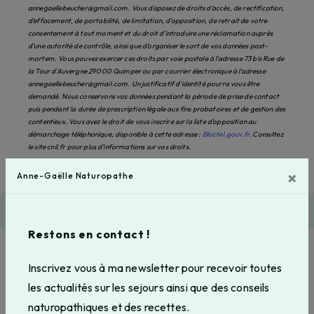
annegaellebeucher@gmail.com. Vous disposez de droits d’accès, de rectification,
d’effacement, de portabilité, de limitation, d’opposition, de retrait de votre
consentement à tout moment et du droit d’introduire une réclamation auprès
d’une autorité de contrôle, ainsi que d’organiser le sort de vos données post-
mortem. Vous pouvez exercer ces droits par voie postale à l'adresse 73 bis Rue de
la Tour d'Auvergne 29000 Quimper ou par courrier électronique à l'adresse
annegaellebeucher@gmail.com. Un justificatif d'identité pourra vous être
demandé. Nous conservons vos données pendant la période de prise de contact
puis pendant la durée de prescription légale aux fins probatoires et de gestion des
contentieux. Vous avez le droit de vous inscrire sur la liste d'opposition au
démarchage téléphonique, disponible à cette adresse :
Bloctel.gouv.fr
. Consultez
le site cnil.fr pour plus d’informations sur vos droits.
×
Anne-Gaëlle Naturopathe
Nous intervenons sur ces villes
Restons en contact !
Inscrivez vous à ma newsletter pour recevoir toutes
les actualités sur les sejours ainsi que des conseils
Brest
Plogonnec
naturopathiques et des recettes.