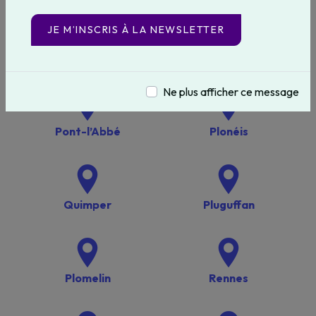
JE M’INSCRIS À LA NEWSLETTER
Essaouira
Lorient
Ne plus afficher ce message
Pont-l’Abbé
Plonéis
Quimper
Pluguffan
Plomelin
Rennes